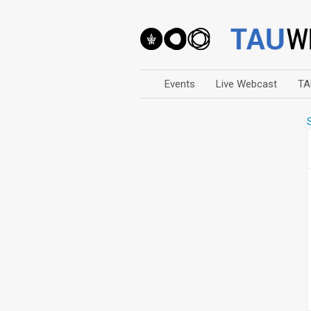
Events
Live Webcast
TA
Arts
Business & Management
Computers
Education
Faculty Events
Faculty of Law
History
Humanities
Lecture Series
Live Webcast