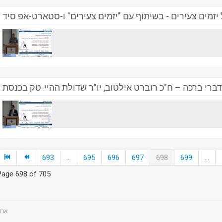
זמים צעירים - בשיתוף עם "יזמים צעירים" ו-סטארט-אפ סיד
דברי ברכה – ח"כ רוברט אילטוב, יו"ר שדולת ההיי-טק בכנסת
693
...
695
696
697
698
699
...
Page 698 of 705
ts - ארועים