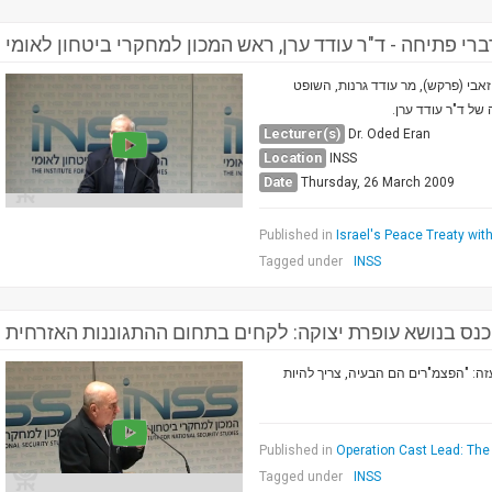
ברי פתיחה - ד"ר עודד ערן, ראש המכון למחקרי ביטחון לאומי
זאבי (פרקש), מר עודד גרנות, השופט
ה של ד"ר עודד ערן
Lecturer(s)
Dr. Oded Eran
Location
INSS
Date
Thursday, 26 March 2009
Published in
Israel's Peace Treaty with
Tagged under
INSS
כנס בנושא עופרת יצוקה: לקחים בתחום ההתגוננות האזרחית
ה: "הפצמ"רים הם הבעיה, צריך להיות
Published in
Operation Cast Lead: The 
Tagged under
INSS