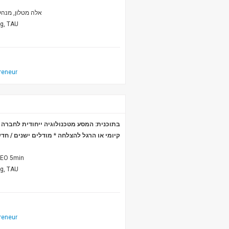
אלה מטלון, מנהל
ng, TAU
reneur
בתוכנית: המסע מטכנולוגיה ייחודית לחבר *
מודלים ישנים / חד
*
קיומי או הרגל להצלחה
r, CEO 5min
ng, TAU
reneur