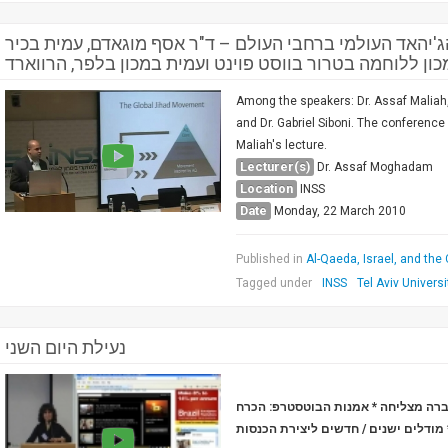
'יהאד העולמי ברחבי העולם – ד"ר אסף מוגאדם, עמית בכיר
ון ללוחמה בטרור בווסט פוינט ועמית במכון בלפר, הרווארד
Among the speakers: Dr. Assaf Maliah
and Dr. Gabriel Siboni. The conference 
Maliah's lecture.
Lecturer(s)
Dr. Assaf Moghadam
Location
INSS
Date
Monday, 22 March 2010
Published in
Al-Qaeda, Israel, and the
Tagged under
INSS
Tel Aviv Universi
נעילת היום השני
לחברה מצליחה
אמנות הבוטסטרפ: הכרח
מודלים ישנים / חדשים ליצירת הכנסות