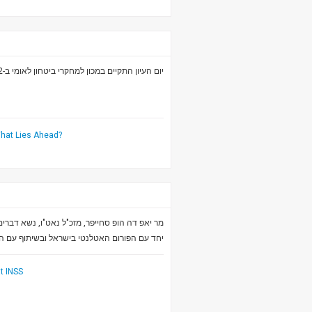
יום העיון התקיים במכון למחקרי ביטחון לאומי ב-12 במארס בין השעות 1630- 1930.
What Lies Ahead?
מר יאפ דה הופ סחייפר, מזכ"ל נאט"ו, נשא דברים
יחד עם הפורום האטלנטי בישראל ובשיתוף עם ה.
t INSS