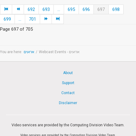
692
693
...
695
696
697
698
699
...
701
Page 697 of 705
You are here:
ארועים
/
Webcast Events - ארועים
About
Support
Contact
Disclaimer
Video services are provided by the Computing Division Video Team.
Video services are provided by the Computing Division Video Team.