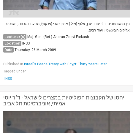
בין המשתתפים: ד"ר עודד ערן, אלוף (מיל.) אהרן זאבי (פרקש), מר עודד גרנות, השופט
אליקים רובינשטיין ועוד רבים.
Lecturer(s)
Maj. Gen. (Ret.) Aharan Zeevi-Farkash
Location
INSS
Date
Thursday, 26 March 2009
Published in
Israel's Peace Treaty with Egypt: Thirty Years Later
Tagged under
INSS
יחסן של הקבוצות הפוליטיות במצרים לישראל - ד"ר יוסי
אמיתי, אוניברסיטת תל אביב