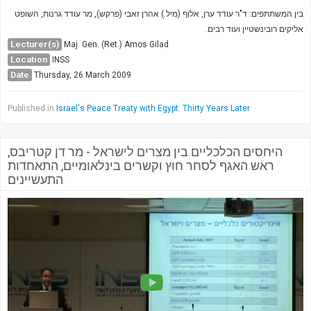
Society & Politics
בין המשתתפים: ד"ר עודד ערן, אלוף (מיל.) אהרן זאבי (פרקש), מר עודד גרנות, השופט
TAU General
אליקים רובינשטיין ועוד רבים.
Lecturer(s)
Maj. Gen. (Ret.) Amos Gilad
SEARCH
Location
INSS
Search
Date
Thursday, 26 March 2009
Published in
Israel's Peace Treaty with Egypt: Thirty Years Later
היחסים הכלכליים בין מצרים לישראל - מר דן קטריבס,
ראש האגף לסחר חוץ וקשרים בינלאומיים, התאחדות
התעשיינים