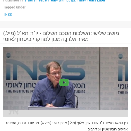
Published in
Israel's Peace Treaty with Egypt: Thirty Years Later
Tagged under
INSS
מושב שלישי: השלכות הסכם השלום - יו"ר: תא"ל (מיל.)
מאיר אלרן, המכון למחקרי ביטחון לאומי
בין המשתתפים: ד"ר עודד ערן, אלוף (מיל.) אהרן זאבי (פרקש), מר עודד גרנות, השופט
אליקים רובינשטיין ועוד רבים.