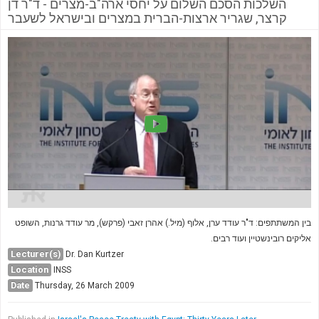
השלכות הסכם השלום על יחסי ארה"ב-מצרים - ד"ר דן
קרצר, שגריר ארצות-הברית במצרים ובישראל לשעבר
בין המשתתפים: ד"ר עודד ערן, אלוף (מיל.) אהרן זאבי (פרקש), מר עודד גרנות, השופט
אליקים רובינשטיין ועוד רבים.
Lecturer(s)
Dr. Dan Kurtzer
Location
INSS
Date
Thursday, 26 March 2009