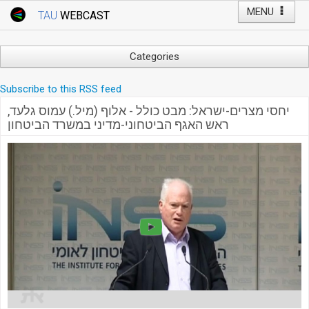
MENU
TAU
WEBCAST
Webcast Home
Youtube Channel
Webcast: Courses
Categories
Tel Aviv University
Arts
Subscribe to this RSS feed
Events
Business & Management
יחסי מצרים-ישראל: מבט כולל - אלוף (מיל.) עמוס גלעד,
Computers
Live Webcast
ראש האגף הביטחוני-מדיני במשרד הביטחון
Education
TAU General Events
Faculty Events
Faculty of Law
Faculty Events
History
YouTube Channel
Humanities
Lecture Series
Live Webcast
Medicine & Life Sciences
Science