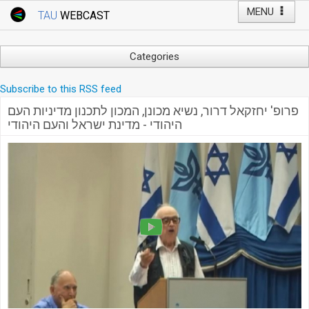
MENU
TAU
WEBCAST
Webcast Home
Youtube Channel
Webcast: Courses
Categories
Tel Aviv University
Arts
Subscribe to this RSS feed
Events
Business & Management
פרופ' יחזקאל דרור, נשיא מכונן, המכון לתכנון מדיניות העם
Computers
Live Webcast
היהודי - מדינת ישראל והעם היהודי
Education
TAU General Events
Faculty Events
Faculty of Law
Faculty Events
History
YouTube Channel
Humanities
Lecture Series
Live Webcast
Medicine & Life Sciences
Science