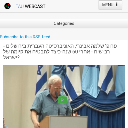
MENU
TAU
WEBCAST
Webcast Home
Youtube Channel
Webcast: Courses
Categories
Tel Aviv University
Arts
Subscribe to this RSS feed
Events
Business & Management
פרופ' שלמה אבינרי, האוניברסיטה העברית בירושלים -
Computers
Live Webcast
רב-שיח - אחרי 60 שנה-כיצד להבטיח את קיומה של
Education
ישראל?
TAU General Events
Faculty Events
Faculty of Law
Faculty Events
History
YouTube Channel
Humanities
Lecture Series
Live Webcast
Medicine & Life Sciences
Science