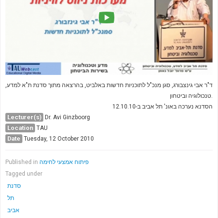
ד"ר אבי גינצבורג, סגן מנכ"ל לתוכניות חדשות באלביט, בהרצאה מתוך סדנת ת"א למדע,
טנכולוגיה וביטחון.
הסדנא נערכה באונ' תל אביב ב-12.10.10
Lecturer(s)
Dr. Avi Ginzboorg
Location
TAU
Date
Tuesday, 12 October 2010
Published in
פיתוח אמצעי לחימה
Tagged under
סדנת
תל
אביב