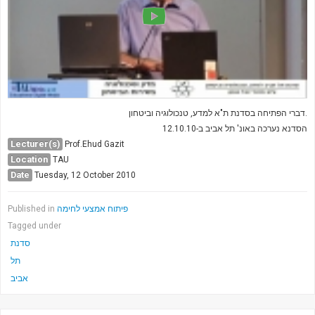
דברי הפתיחה בסדנת ת"א למדע, טנכולוגיה וביטחון.
הסדנא נערכה באונ' תל אביב ב-12.10.10
Lecturer(s)
Prof.Ehud Gazit
Location
TAU
Date
Tuesday, 12 October 2010
Published in
פיתוח אמצעי לחימה
Tagged under
סדנת
תל
אביב