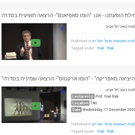
לת הופעתנו - אנו: "הומו סאפיאנס"- הרצאה תשיעית בסדרה
וגיה באונ' תל אביב
Published in
יה האנושית- פרופ' יואל רק
Tagged under
Yoel
Rak
"היציאה מאפריקה" - "הומו ארקטוס"- הרצאה שמינית בסדרה
וגיה באונ' תל אביב
Lecturer(s)
Prof. Yoel Rak
Location
TAU
Date
Wednesday, 17 December 200
Published in
יה האנושית- פרופ' יואל רק
Tagged under
Yoel
Rak