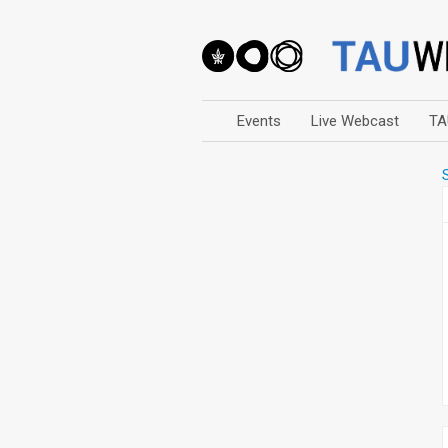
Events
Live Webcast
TA
Arts
Business & Management
Computers
Education
Faculty Events
Faculty of Law
History
Humanities
Lecture Series
Live Webcast