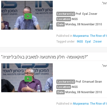
גדות
Lecturer(s)
Prof. Eyal Zisser
Location
INSS
Date
Monday, 08 November 2010
Published in
Muqawama: The Rise of t
Tagged under
INSS
Eyal
Zisser
"מוקאוומה- חלק מהתנועה למאבק בגלובליזציה?"
גדות
Lecturer(s)
Prof. Emanuel Sivan
Location
INSS
Date
Monday, 08 November 2010
Published in
Muqawama: The Rise of t