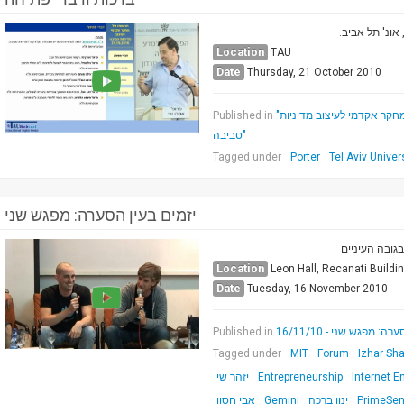
 אונ' תל אביב
Location
TAU
Date
Thursday, 21 October 2010
Published in
"בין מגדל השן לאקדמיה מעורבת: תרומתו של מחקר אקדמי לעיצוב מדיניות
סביבה"
Tagged under
Porter
Tel Aviv Univer
יזמים בעין הסערה: מפגש שני
גובה העיניים
Location
Leon Hall, Recanati Buildi
Date
Tuesday, 16 November 2010
Published in
: מפגש שני - 16/11/10
Tagged under
MIT
Forum
Izhar Sh
יזהר שי
Entrepreneurship
Internet E
אבי חסון
Gemini
ינון ברכה
PrimeSe