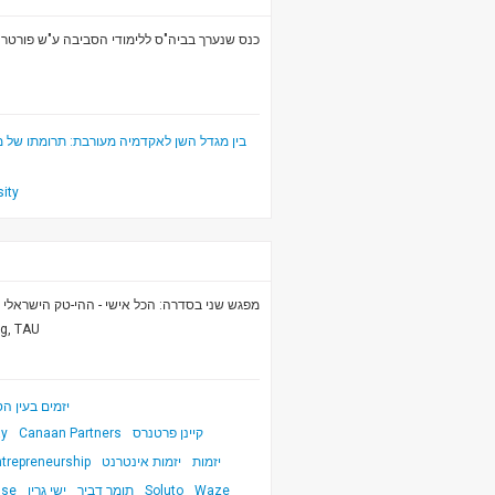
כנס שנערך בביה"ס ללימודי הסביבה ע"ש פורטר,.
sity
מפגש שני בסדרה: הכל אישי - ההי-טק הישראלי ב
ng, TAU
יזמים בעין הסערה
ay
Canaan Partners
קיינן פרטנרס
ntrepreneurship
יזמות אינטרנט
יזמות
nse
ישי גרין
תומר דביר
Soluto
Waze