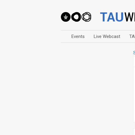
Events
Live Webcast
TA
Arts
Business & Management
Computers
Education
Faculty Events
Faculty of Law
History
Humanities
Lecture Series
Live Webcast