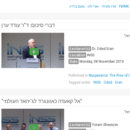
נועם ברדין
אורי לוין
ארז מזרחי
FWMK
דברי סיכום: ד"ר עודד ערן
גדות
Lecturer(s)
Dr. Oded Eran
Location
INSS
Date
Monday, 08 November 2010
Published in
Muqawama: The Rise of t
Tagged under
INSS
Oded
Eran
"אל קאעדה כאוונגרד לג'יהאד העולמי"
גדות
Lecturer(s)
Yoram Shweizer