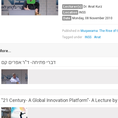
Lecturer(s)
Dr. Anat Kurz
Location
INSS
Date
Monday, 08 November 2010
Published in
Muqawama: The Rise of t
Tagged under
INSS
Anat
More...
דברי פתיחה- ד"ר אפרים קם
"21 Century- A Global Innovation Platform"- A Lecture b