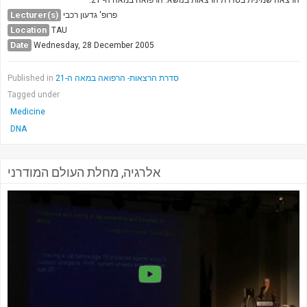
Society & Politics
Lecturer(s)
פרופ' גדעון רכבי
TAU General
Location
TAU
Date
Wednesday, 28 December 2005
SEARCH
Search
Published in
סדרת הרצאות- הרפואה במאה ה-21
Tagged under
Medicine
DNA
אלרגיה, מחלת העולם המודרני