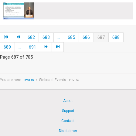
682
683
...
685
686
687
688
689
...
691
Page 687 of 705
You are here:
ארועים
/
Webcast Events - ארועים
About
Support
Contact
Disclaimer