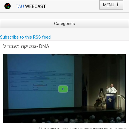
MENU
TAU
WEBCAST
Webcast Home
Youtube Channel
Webcast: Courses
Categories
Tel Aviv University
Arts
Subscribe to this RSS feed
Events
Business & Management
גנטיקה מעבר ל- DNA
Computers
Live Webcast
Education
TAU General Events
Faculty Events
Faculty of Law
Faculty Events
History
YouTube Channel
Humanities
Lecture Series
Live Webcast
Medicine & Life Sciences
Science
הרצאה שמינית בסדרת הרצאות בנושא: הרפואה במאה ה- 21.