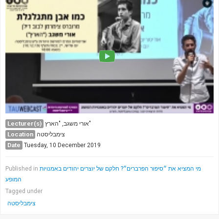
Lecturer(s)
אורי משגב, "הארץ"
Location
צימבליסטה
Date
Tuesday, 10 December 2019
Published in
מי המציא את ״סיפור הפרברים״? חלקם של יוצרים יהודים באמנויות
המופע
Tagged under
צימבליסטה