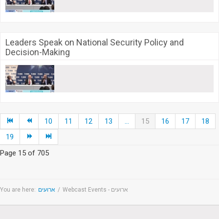
Leaders Speak on National Security Policy and
Decision-Making
10
11
12
13
...
15
16
17
18
19
Page 15 of 705
You are here:
ארועים
/
Webcast Events - ארועים