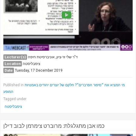
Lecturer(s)
ד"ר שלי זר-ציון, אוניברסיטת חיפה
Location
צימבליסטה
Date
Tuesday, 17 December 2019
Published in
מי המציא את ״סיפור הפרברים״? חלקם של יוצרים יהודים באמנויות
המופע
Tagged under
צימבליסטה
כמו אבן מתגלגלת: מרוברט צימרמן לבוב דילן