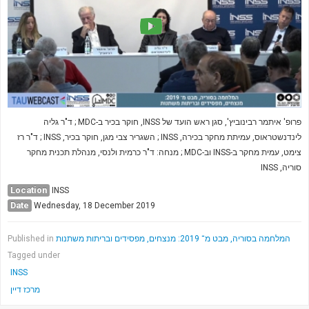
פרופ' איתמר רבינוביץ', סגן ראש הועד של INSS, חוקר בכיר ב-MDC ; ד"ר גליה
לינדנשטראוס, עמיתת מחקר בכירה, INSS ; השגריר צבי מגן, חוקר בכיר, INSS ; ד"ר רז
צימט, עמית מחקר ב-INSS וב-MDC ; מנחה: ד"ר כרמית ולנסי, מנהלת תכנית מחקר
סוריה, INSS
Location
INSS
Date
Wednesday, 18 December 2019
Published in
המלחמה בסוריה, מבט מ־ 2019: מנצחים, מפסידים ובריתות משתנות
Tagged under
INSS
מרכז דיין