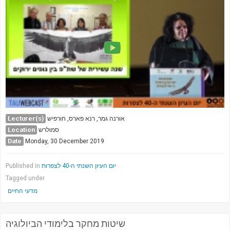
Lecturer(s)
אורנה גמר, רנא פארס, חורפיש
Location
סמולרש
Date
Monday, 30 December 2019
Published in
יום העיון השנתי ה-40 לצפרות
Tagged under
מדעי החיים
שיטות מחקר בלימודי הביולוגיה