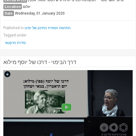
Society & Politics
Location
יגלום
TAU General
Date
Wednesday, 01 January 2020
SEARCH
Search
Published in
התהוות המזרח התיכון של ימינו
Tagged under
סדרת הרקטור
דרך הבימוי - דרכו של יוסף מילוא