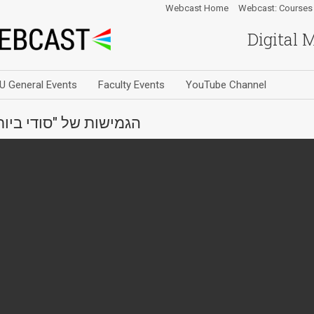
Webcast Home
Webcast: Courses
Digital 
U General Events
Faculty Events
YouTube Channel
הגמישות של "סודי ביות