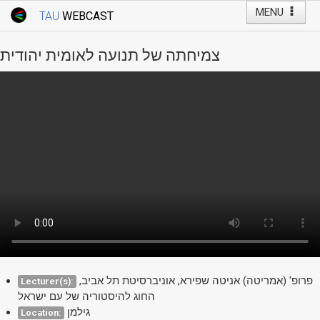
MENU
TAU
WEBCAST
Webcast Home
Youtube Channel
Webcast: Courses
צמיחתה של תנועה לאומית יהודית
Tel Aviv University
Events
Live Webcast
TAU General Events
Faculty Events
YouTube Channel
פרופ' (אמריטה) אניטה שפירא, אוניברסיטת תל אביב,
Lecturer(s):
החוג להיסטוריה של עם ישראל
גילמן
Location: