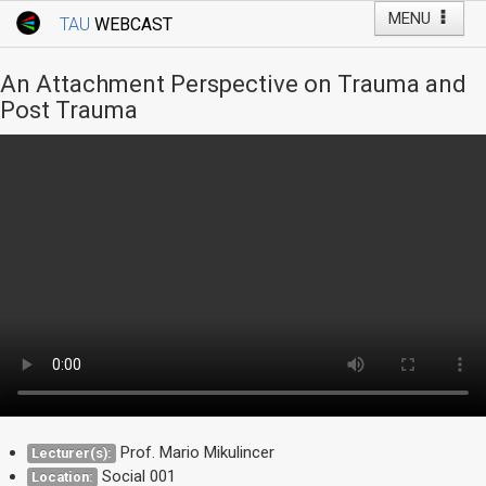
MENU
TAU
WEBCAST
Webcast Home
Youtube Channel
Webcast: Courses
An Attachment Perspective on Trauma and
Tel Aviv University
Post Trauma
Events
Live Webcast
TAU General Events
Faculty Events
YouTube Channel
Prof. Mario Mikulincer
Lecturer(s):
Social 001
Location: