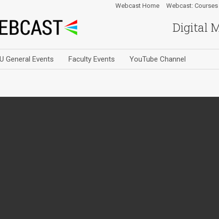
Webcast Home
Webcast: Courses
Digital 
U General Events
Faculty Events
YouTube Channel