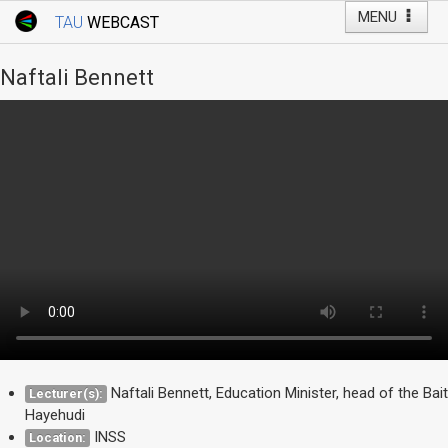
MENU
TAU
WEBCAST
Webcast Home
Youtube Channel
Webcast: Courses
Naftali Bennett
Tel Aviv University
Events
Live Webcast
TAU General Events
Faculty Events
YouTube Channel
Naftali Bennett, Education Minister, head of the Bait
Lecturer(s):
Hayehudi
INSS
Location: