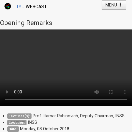
MENU
TAU
WEBCAST
Webcast Home
Youtube Channel
Webcast: Courses
Opening Remarks
Tel Aviv University
Events
Live Webcast
TAU General Events
Faculty Events
YouTube Channel
Prof. Itamar Rabinovich, Deputy Chairman, INSS
Lecturer(s):
INSS
Location:
Monday, 08 October 2018
Date: