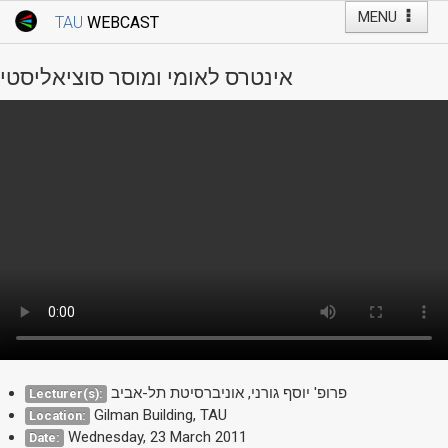
MENU
TAU
WEBCAST
Webcast Home
Youtube Channel
Webcast: Courses
אינטרס לאומי ומוסר סוציאליסטי
Tel Aviv University
Events
Live Webcast
TAU General Events
Faculty Events
YouTube Channel
פרופ' יוסף גורני, אוניברסיטת תל-אביב
Lecturer(s):
Gilman Building, TAU
Location:
Wednesday, 23 March 2011
Date: