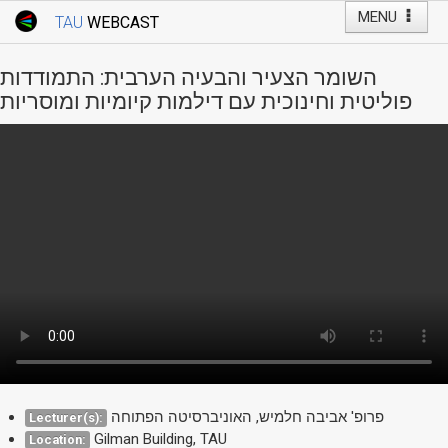
MENU
TAU
WEBCAST
Webcast Home
Youtube Channel
Webcast: Courses
השומר הצעיר והבעיה הערבית: התמודדות
Tel Aviv University
פוליטית וחינוכית עם דילמות קיומיות ומוסריות
Events
Live Webcast
TAU General Events
Faculty Events
YouTube Channel
פרופ' אביבה חלמיש, האוניברסיטה הפתוחה
Lecturer(s):
Gilman Building, TAU
Location: