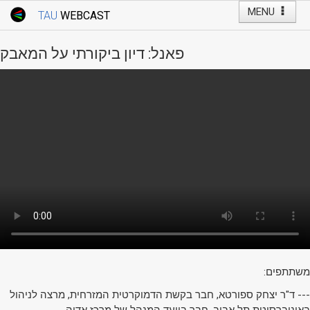
MENU
TAU
WEBCAST
Webcast Home
Youtube Channel
Webcast: Courses
פאנל: דיון ביקורתי על המאבק
Tel Aviv University
Events
Live Webcast
TAU General Events
Faculty Events
YouTube Channel
משתתפים:
--- ד"ר יצחק ספורטא, חבר בקשת הדמוקרטית המזרחית, מרצה לניהול
באוניברסיטת תל אביב, חבר בוועד המנהל של מרכז אדוה