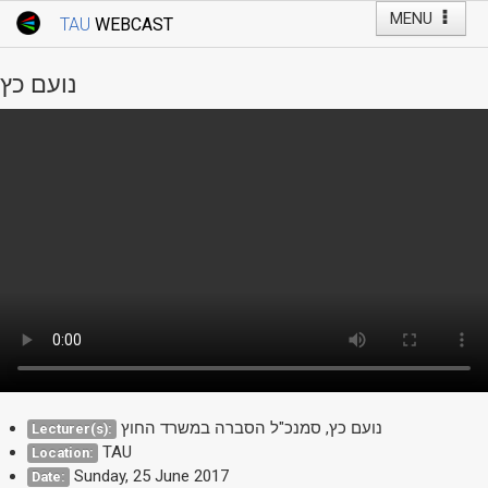
MENU
TAU
WEBCAST
Webcast Home
Youtube Channel
Webcast: Courses
נועם כץ
Tel Aviv University
Events
Live Webcast
TAU General Events
Faculty Events
YouTube Channel
נועם כץ, סמנכ"ל הסברה במשרד החוץ
Lecturer(s):
TAU
Location:
Sunday, 25 June 2017
Date: