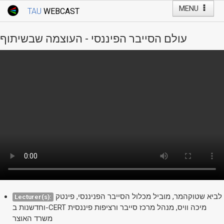
MENU
TAU
WEBCAST
Webcast Home
Youtube Channel
Webcast: Courses
עולם הסייבר הפיננסי - העוצמה שבשיתוף
Tel Aviv University
Events
Live Webcast
TAU General Events
Faculty Events
YouTube Channel
לביא שטוקהמר, מוביל מכלול הסייבר הפניננסי, פינטק
Lecturer(s):
וחדשנות ב-CERT מיכה וויס, מנהל מרכז סייבר ורציפות פיננסית
משרד האוצר