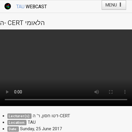
MENU
TAU
WEBCAST
Webcast Home
Youtube Channel
Webcast: Courses
ה- CERT הלאומי
Tel Aviv University
Events
Live Webcast
TAU General Events
Faculty Events
YouTube Channel
דטו חסון, ר' ה-CERT
Lecturer(s):
TAU
Location:
Sunday, 25 June 2017
Date: