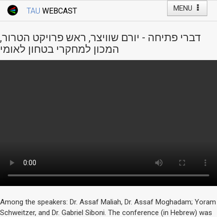
MENU
TAU
WEBCAST
Webcast Home
Youtube Channel
Webcast: Courses
דברי פתיחה - יורם שוויצר, ראש פרויקט הטרור,
Tel Aviv University
המכון למחקרי בטחון לאומי
Events
Live Webcast
TAU General Events
Faculty Events
YouTube Channel
Among the speakers: Dr. Assaf Maliah, Dr. Assaf Moghadam; Yoram
Schweitzer, and Dr. Gabriel Siboni. The conference (in Hebrew) was