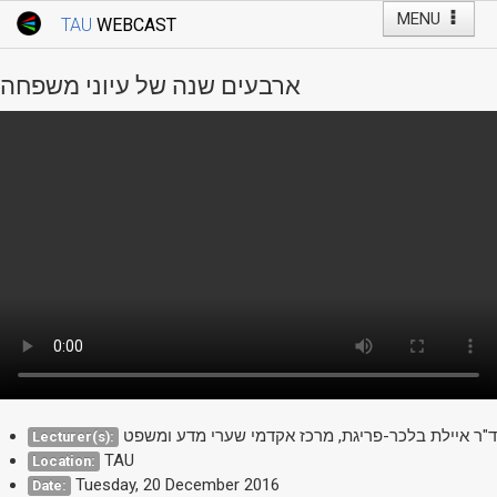
MENU
TAU
WEBCAST
Webcast Home
Youtube Channel
Webcast: Courses
ארבעים שנה של עיוני משפחה
Tel Aviv University
Events
Live Webcast
TAU General Events
Faculty Events
YouTube Channel
ד"ר איילת בלכר-פריגת, מרכז אקדמי שערי מדע ומשפט
Lecturer(s):
TAU
Location:
Tuesday, 20 December 2016
Date: