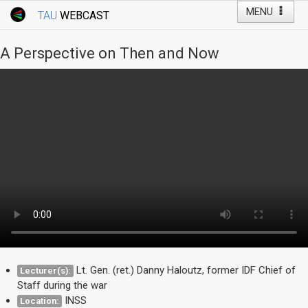
MENU
TAU
WEBCAST
Webcast Home
Youtube Channel
Webcast: Courses
A Perspective on Then and Now
Tel Aviv University
Events
Live Webcast
TAU General Events
Faculty Events
YouTube Channel
Lt. Gen. (ret.) Danny Haloutz, former IDF Chief of
Lecturer(s):
Staff during the war
INSS
Location: