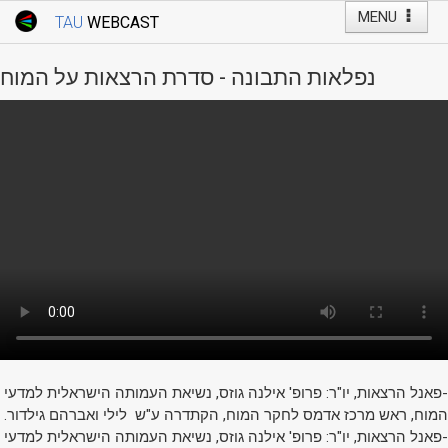
MENU
TAU
WEBCAST
Webcast Home
Youtube Channel
Webcast: Courses
נפלאות התבונה - סדרת הרצאות על המוח
Tel Aviv University
Events
Live Webcast
TAU General Events
Faculty Events
YouTube Channel
-פאנל הרצאות, יו"ר: פרופ' אילנה גוזס, נשיאת העמותה הישראלית למדעי
המוח, ראש מרכז אדמס לחקר המוח, הקתדרה ע"ש לילי ואברהם גילדור.
-פאנל הרצאות, יו"ר: פרופ' אילנה גוזס, נשיאת העמותה הישראלית למדעי