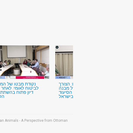
אינטרס המטופלים: הצורך
נקודת מבטו של המו
בשינוי מהיסוד של מבנה
לביטוח לאומי. לאחר 
ההעסקה של עובדי הסיעוד
דיון פתוח בהשתתפ
בישראל
הק
an Animals - A Perspective from Ottoman