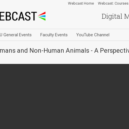
Webcast Home
Webcast: Courses
Digital 
U General Events
Faculty Events
YouTube Channel
Humans and Non-Human Animals - A Perspect