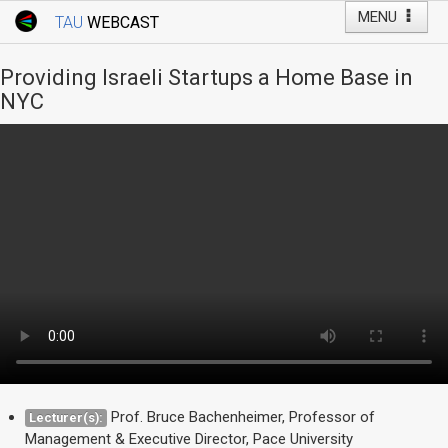
MENU
TAU
WEBCAST
Webcast Home
Youtube Channel
Webcast: Courses
Providing Israeli Startups a Home Base in
Tel Aviv University
NYC
Events
Live Webcast
TAU General Events
Faculty Events
YouTube Channel
Prof. Bruce Bachenheimer, Professor of
Lecturer(s):
Management & Executive Director, Pace University