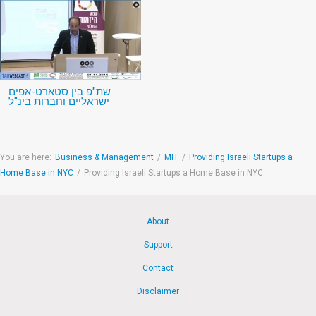
שת"פ בין סטארט-אפים
ישראליים וחברות בינ"ל
You are here:
Business & Management
/
MIT
/
Providing Israeli Startups a
Home Base in NYC
/
Providing Israeli Startups a Home Base in NYC
About
Support
Contact
Disclaimer