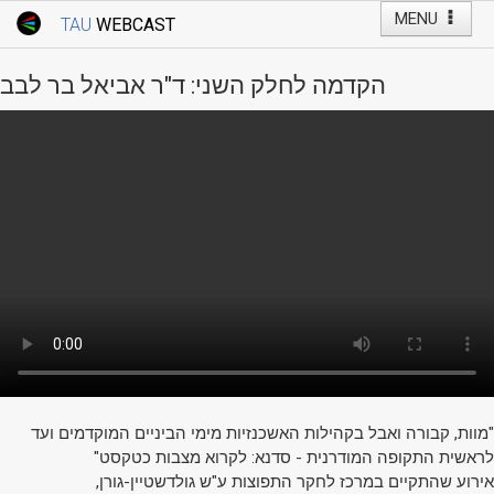
MENU
TAU
WEBCAST
Webcast Home
Youtube Channel
Webcast: Courses
הקדמה לחלק השני: ד"ר אביאל בר לבב
Tel Aviv University
Events
Live Webcast
TAU General Events
Faculty Events
YouTube Channel
"מוות, קבורה ואבל בקהילות האשכנזיות מימי הביניים המוקדמים ועד
לראשית התקופה המודרנית - סדנא: לקרוא מצבות כטקסט"
אירוע שהתקיים במרכז לחקר התפוצות ע"ש גולדשטיין-גורן,