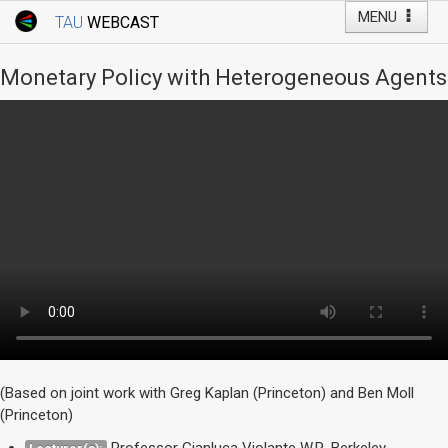
MENU
TAU
WEBCAST
Webcast Home
Youtube Channel
Webcast: Courses
Monetary Policy with Heterogeneous Agents
Tel Aviv University
Events
Live Webcast
TAU General Events
Faculty Events
YouTube Channel
(Based on joint work with Greg Kaplan (Princeton) and Ben Moll
(Princeton)
Professor Gianluca Violante W.R. Berkeley