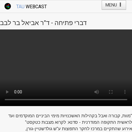
MENU
TAU
WEBCAST
Webcast Home
Youtube Channel
Webcast: Courses
דברי פתיחה - ד"ר אביאל בר לבב
Tel Aviv University
Events
Live Webcast
TAU General Events
Faculty Events
YouTube Channel
"מוות, קבורה ואבל בקהילות האשכנזיות מימי הביניים המוקדמים ועד
לראשית התקופה המודרנית - סדנא: לקרוא מצבות כטקסט"
אירוע שהתקיים במרכז לחקר התפוצות ע"ש גולדשטיין-גורן,