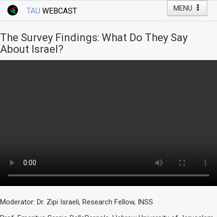
MENU
TAU
WEBCAST
Webcast Home
Youtube Channel
Webcast: Courses
The Survey Findings: What Do They Say
Tel Aviv University
About Israel?
Events
Live Webcast
TAU General Events
Faculty Events
YouTube Channel
Moderator: Dr. Zipi Israeli, Research Fellow, INSS