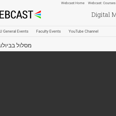
Webcast Home
Webcast: Courses
Digital 
U General Events
Faculty Events
YouTube Channel
מסלול בביולוג