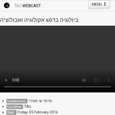
MENU
TAU
WEBCAST
Webcast Home
Youtube Channel
Webcast: Courses
ביולוגיה בדגש אקולוגיה ואבולוציה
Tel Aviv University
Events
Live Webcast
TAU General Events
Faculty Events
YouTube Channel
פרופ' שי מאירי
Lecturer(s):
TAU
Location:
Friday, 05 February 2016
Date: