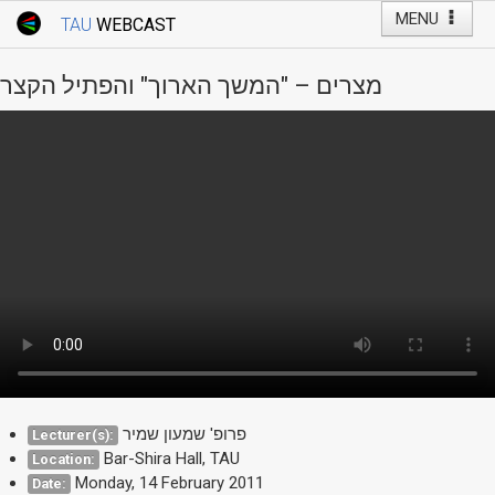
MENU
TAU
WEBCAST
Webcast Home
Youtube Channel
Webcast: Courses
מצרים – "המשך הארוך" והפתיל הקצר
Tel Aviv University
Events
Live Webcast
TAU General Events
Faculty Events
YouTube Channel
פרופ' שמעון שמיר
Lecturer(s):
Bar-Shira Hall, TAU
Location:
Monday, 14 February 2011
Date: