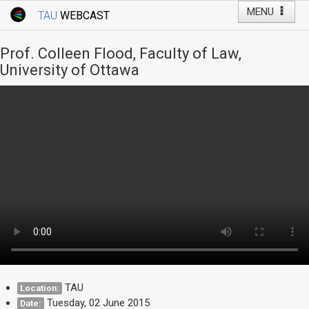
MENU
TAU
WEBCAST
Webcast Home
Youtube Channel
Webcast: Courses
Prof. Colleen Flood, Faculty of Law,
Tel Aviv University
University of Ottawa
Events
Live Webcast
TAU General Events
Faculty Events
YouTube Channel
TAU
Location:
Tuesday, 02 June 2015
Date: