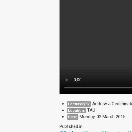
Andrew J Cecchinato,
Lecturer(s):
TAU
Location:
Monday, 02 March 2015
Date:
Published in