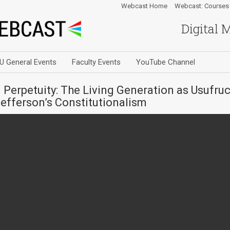
Webcast Home
Webcast: Courses
Digital 
U General Events
Faculty Events
YouTube Channel
Perpetuity: The Living Generation as Usufruc
efferson’s Constitutionalism