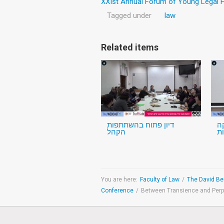
XXIst Annual Forum of Young Legal Hi
Tagged under
law
Related items
ה
דיון פתוח בהשתתפות
ת
הקהל
You are here:
Faculty of Law
/
The David Ber
Conference
/
Between Transience and Perpet