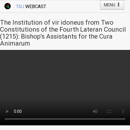
MENU
TAU
WEBCAST
Webcast Home
Youtube Channel
Webcast: Courses
The Institution of vir idoneus from Two
Tel Aviv University
Constitutions of the Fourth Lateran Council
(1215): Bishop's Assistants for the Cura
Events
Animarum
Live Webcast
TAU General Events
Faculty Events
YouTube Channel