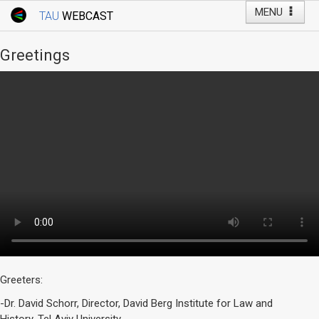
MENU
TAU
WEBCAST
Webcast Home
Youtube Channel
Webcast: Courses
Greetings
Tel Aviv University
Events
Live Webcast
TAU General Events
Faculty Events
YouTube Channel
Greeters:
-Dr. David Schorr, Director, David Berg Institute for Law and
History, Tel Aviv University