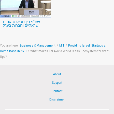
שת"פ בין סטארט-אפים
ישראליים וחברות בינ"ל
You are here:
Business & Management
/
MIT
/
Providing Israeli Startups a
Home Base in NYC
/
What makes Tel Aviv a World Class Ecosystem for Start-
Ups?
About
Support
Contact
Disclaimer