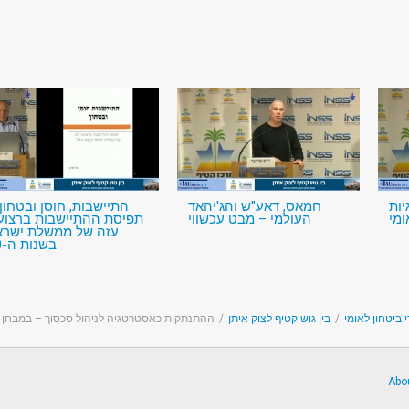
ות
חמאס, דאע"ש והג'יהאד
התיישבות, חוסן ובטח –
ומי
העולמי – מבט עכשווי
תפיסת ההתיישבות ברצוע
עזה של ממשלת ישרא
בשנות ה-70
ההתנתקות כאסטרטגיה לניהול סכסוך – במבחן 
/
בין גוש קטיף לצוק איתן
/
INSS - חון לאומי
Abo