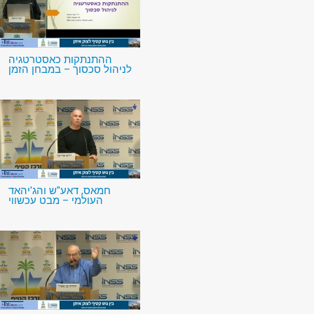
ההתנתקות כאסטרטגיה
לניהול סכסוך – במבחן הזמן
חמאס, דאע"ש והג'יהאד
העולמי – מבט עכשווי