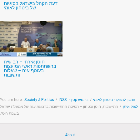
דעת הקהל בישראל בסוגיות
של ביטחון לאומי
חוסן אזרחי – רב שיח
בהשתתפות ראשי המועצות
בעוטף עזה – שאלות
ותשובות
You are here:
Society & Politics
/
בין גוש קטיף
/
INSS - המכון למחקרי ביטחון לאומי
התיישבות, חוסן ובטחון – תפיסת ההתיישבות ברצועת עזה של ממשלת ישראל
/
לצוק איתן
בשנות ה-70
About