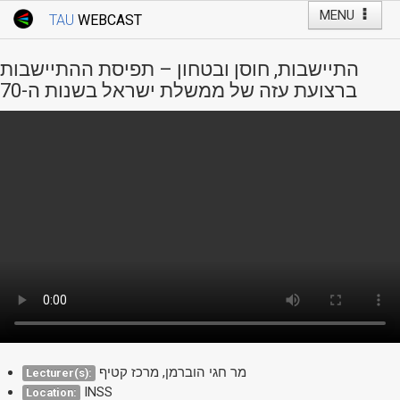
MENU
TAU
WEBCAST
Webcast Home
Youtube Channel
Webcast: Courses
התיישבות, חוסן ובטחון – תפיסת ההתיישבות
Tel Aviv University
ברצועת עזה של ממשלת ישראל בשנות ה-70
Events
Live Webcast
TAU General Events
Faculty Events
YouTube Channel
מר חגי הוברמן, מרכז קטיף
Lecturer(s):
INSS
Location: