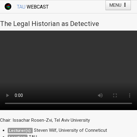
MENU
TAU
WEBCAST
Webcast Home
Youtube Channel
Webcast: Courses
The Legal Historian as Detective
Tel Aviv University
Events
Live Webcast
TAU General Events
Faculty Events
YouTube Channel
Chair: Issachar Rosen-Zvi, Tel Aviv University
Steven Wilf, University of Conneticut
Lecturer(s):
TAU