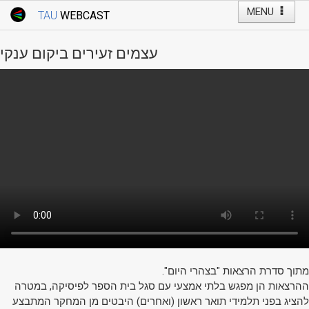
MENU
TAU
WEBCAST
Webcast Home
Youtube Channel
Webcast: Courses
עצמים זעירים ביקום ענקי
Tel Aviv University
Events
Live Webcast
TAU General Events
Faculty Events
YouTube Channel
מתוך סדרת הרצאות "בצהרי היום".
ההרצאות הן מפגש בלתי אמצעי עם סגל בית הספר לפיסיקה, במטרה
להציג בפני תלמידי תואר ראשון (ואחרים) היבטים מן המחקר המתבצע