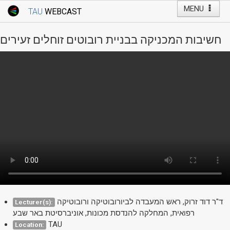
MENU
TAU
WEBCAST
Webcast Home
Youtube Channel
Webcast: Courses
חשיבות המכניקה בבניית רובוטים זוחלים זעירים
Tel Aviv University
Events
Live Webcast
TAU General Events
Faculty Events
YouTube Channel
ד"ר דוד זרוק, ראש המעבדה לביורובוטיקה ורובוטיקה
Lecturer(s):
רפואית, המחלקה להנדסת מכונות, אוניברסיטת באר שבע
TAU
Location: