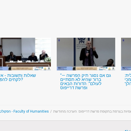
ית
"גם אם נסגר תיק הפרשה —
שאלות ותשובות - אי
כי
ברור שהיא לא תסתיים
לקחים להפיק?
לך
לעולם": הדורות הבאים
ופרשת דרייפוס
הפקולטה למדעי הרוח - Faculty of Humanities
/
יות בצרפת בתקופת פרשת דרייפוס: הערכה מחודשת