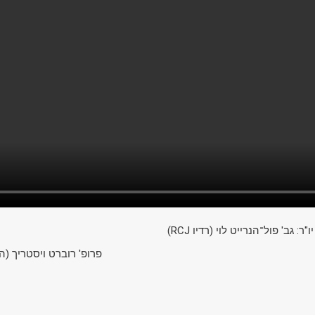
(RCJ גב' פול־הנרייט לוי (רדיו
פרופ' רוברט ויסטריך )