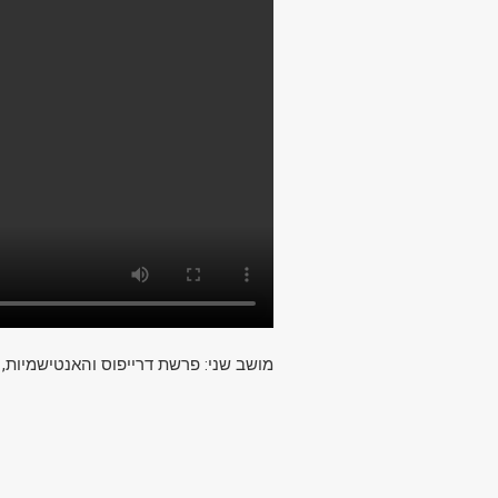
מושב שני: פרשת דרייפוס והאנטישמיות, יו"ר: 