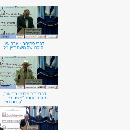
דברי פתיחה - ערב עיון
לזכרו של משה דיין ז"ל
דברי ד"ר מרדכי בר-אור,
מחבר הספר "משה דיין -
קורות חייו"