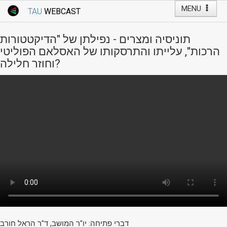
MENU
TAU
WEBCAST
Webcast Home
Youtube Channel
Webcast: Courses
תוניסיה ומצרים - נפילתן של "הדיקטטורות
Tel Aviv University
הרכות", עלייתו והתרסקותו של האסלאם הפוליטי
וחוזר חלילה?
Events
Live Webcast
TAU General Events
Faculty Events
YouTube Channel
דברי פתיחה: יו"ר המושב, ד"ר הראל חורב