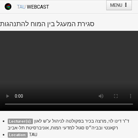
MENU
TAU
WEBCAST
Webcast Home
Youtube Channel
Webcast: Courses
סגירת המעגל בין המוח להתנהגות
Tel Aviv University
Events
Live Webcast
TAU General Events
Faculty Events
YouTube Channel
ד"ר דינו לוי, מרצה בכיר בפקולטה לניהול ע"ש לאון
Lecturer(s):
רקאנטי ובביה״ס סגול למדעי המוח, אוניברסיטת תל-אביב
TAU
Location: