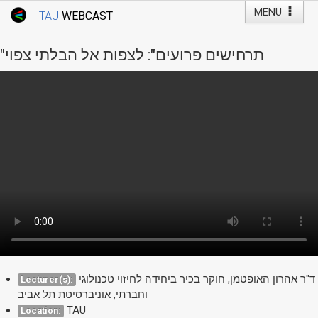
MENU
TAU
WEBCAST
Webcast Home
Youtube Channel
Webcast: Courses
"תרחישים פרועים": לצפות אל הבלתי צפוי
Tel Aviv University
Events
Live Webcast
TAU General Events
Faculty Events
YouTube Channel
ד"ר אהרון האופטמן, חוקר בכיר ביחידה לחיזוי טכנולוגי
Lecturer(s):
וחברתי, אוניברסיטת תל אביב
TAU
Location: