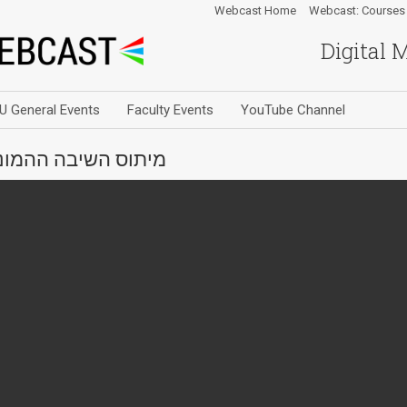
Webcast Home
Webcast: Courses
Digital 
U General Events
Faculty Events
YouTube Channel
מיתוס השיבה ההמוני